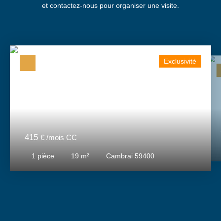
et contactez-nous pour organiser une visite.
Exclusivité
415
€ /mois CC
1
pièce
19
m²
Cambrai 59400