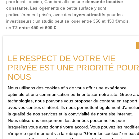
parc locatif ancien, Cambrai affiche une
demande locative
constante
. Les logements de petite surface y sont
particulièrement prisés, avec des
loyers attractifs
pour les
investisseurs : un studio peut se louer entre 350 et 450 €/mois,
un
T2 entre 450 et 600 €
.
Le rendement brut tourne ainsi entre 6 et 9 %
, selon le
quartier et l'état de la propriété. Certains projets de rénovation
permettent même d’
atteindre des taux de rentabilité
LE RESPECT DE VOTRE VIE
supérieurs à 10 %
, notamment lorsqu’ils sont complétés par
PRIVÉE EST UNE PRIORITÉ POU
une mise en location meublée ou une stratégie de colocation.
Cela fait de Cambrai une ville idéale pour ceux qui souhaitent
NOUS
investir de manière pérenne avec un bon retour sur
investissement.
Nous utilisons des cookies afin de vous offrir une expérience
optimale et une communication pertinente sur notre site. Grace à 
technologies, nous pouvons vous proposer du contenu en rapport
avec vos centres d'intérêt. Ils nous permettent également d'amélio
la qualité de nos services et la convivialité de notre site internet.
Nous utiliserons uniquement les données personnelles pour
lesquelles vous avez donné votre accord. Vous pouvez les modifier
n'importe quel moment via la rubrique ″Gérer les cookies″ en bas 