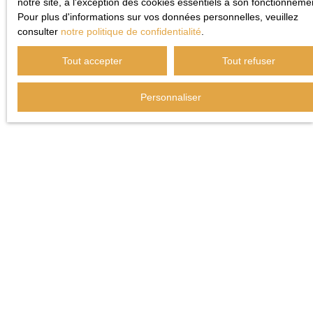
notre site, à l'exception des cookies essentiels à son fonctionneme
Pour plus d'informations sur vos données personnelles, veuillez
consulter
notre politique de confidentialité
.
Tout accepter
Tout refuser
Personnaliser
Étapes clés pour réussir
l’investissement sur place
Avant toute acquisition, il convient d'étudier minutieusement le
territoire. Nous conseillons de
cibler les secteurs à fort
potentiel
: le
centre historique
pour sa valeur patrimoniale,
Saint-Roch
pour sa proximité avec les commerces et