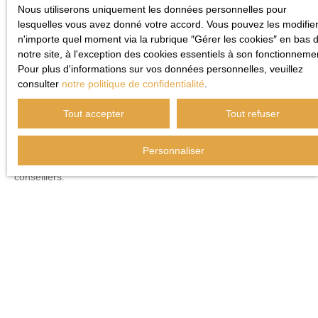
Nous utiliserons uniquement les données personnelles pour
Vous souhaitez connaître le prix au m² de votre bien à Cambrai
lesquelles vous avez donné votre accord. Vous pouvez les modifier
et dans les Hauts-de-France ? Notre outil d’estimation en ligne
n'importe quel moment via la rubrique ″Gérer les cookies″ en bas 
vous offre un aperçu rapide et fiable de la valeur de votre
notre site, à l'exception des cookies essentiels à son fonctionneme
propriété.
Simple et pratique
, il vous permet de poser les
Pour plus d'informations sur vos données personnelles, veuillez
bases de votre projet immobilier en quelques clics.
consulter
notre politique de confidentialité
.
Cependant, cet outil reste une première étape. Rien ne
Tout accepter
Tout refuser
remplace une évaluation sur place réalisée par nos spécialistes,
qui prendront en compte les
particularités de votre logement
et les spécificités de votre quartier. Contactez-nous dès
Personnaliser
aujourd’hui pour affiner cette estimation avec l’un de nos
conseillers.