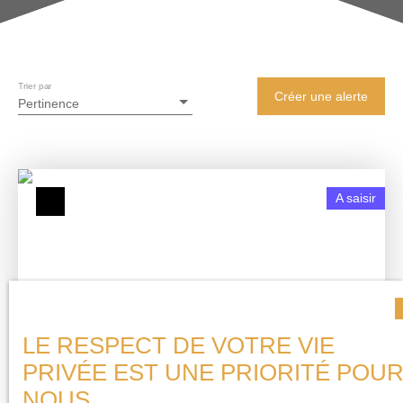
Trier par
Créer une alerte
Pertinence
A saisir
LE RESPECT DE VOTRE VIE
60 000
€
PRIVÉE EST UNE PRIORITÉ POU
NOUS