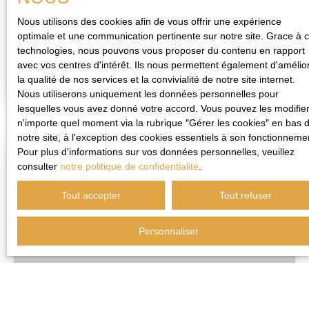
200
m²
Boulangerie/pâtisserie
Nous utilisons des cookies afin de vous offrir une expérience
optimale et une communication pertinente sur notre site. Grace à 
Cambrai 59400
technologies, nous pouvons vous proposer du contenu en rapport
Vente d'un fonds de
avec vos centres d'intérêt. Ils nous permettent également d'amélio
commerce de
Voir l'annonce
la qualité de nos services et la convivialité de notre site internet.
BOULANGERIE/PATISSE
Nous utiliserons uniquement les données personnelles pour
RIE idéalement situé
lesquelles vous avez donné votre accord. Vous pouvez les modifier
dans l'une des rues les
n'importe quel moment via la rubrique ″Gérer les cookies″ en bas 
plus commerçantes de
notre site, à l'exception des cookies essentiels à son fonctionneme
CAMBRAI (axe passant,
Pour plus d'informations sur vos données personnelles, veuillez
place piétonne et parking
consulter
notre politique de confidentialité
.
A voir absolument
devant l'établissement)
réputé avec clientèle
Tout accepter
Tout refuser
fidèle !!!CLES EN
MAIN!!! Affaire sérieuse,
rentable et à développer
Personnaliser
Le local de 200m2
comprend: - Un espace
de vente , boulangerie
pâtisserie snacking - Un
159 500
€
salon de thé 20 places