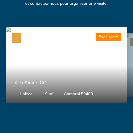
et contactez-nous pour organiser une visite.
Exclusivité
415
€ /mois CC
1
pièce
19
m²
Cambrai 59400