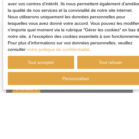
avec vos centres d'intérêt. Ils nous permettent également d'amélio
la qualité de nos services et la convivialité de notre site internet.
Nous utiliserons uniquement les données personnelles pour
lesquelles vous avez donné votre accord. Vous pouvez les modifier
n'importe quel moment via la rubrique ″Gérer les cookies″ en bas 
Nouveauté
notre site, à l'exception des cookies essentiels à son fonctionneme
Pour plus d'informations sur vos données personnelles, veuillez
consulter
notre politique de confidentialité
.
Tout accepter
Tout refuser
Personnaliser
346 500
€
268
m²
Immeuble à rénover –
Potentiel XXL - Douai
Douai 59500
centre, proche tribunal
Idéal investissement ou
et cour d’appel
activité professionnelle :
Voir l'annonce