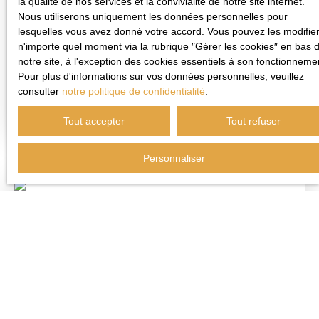
76 500
€
la qualité de nos services et la convivialité de notre site internet.
Nous utiliserons uniquement les données personnelles pour
lesquelles vous avez donné votre accord. Vous pouvez les modifier
n'importe quel moment via la rubrique ″Gérer les cookies″ en bas 
102
m²
MURS
notre site, à l'exception des cookies essentiels à son fonctionneme
COMMERCIAUX À
Cambrai 59400
Pour plus d'informations sur vos données personnelles, veuillez
VENDRE
LOCAL COMMERCIAL A
consulter
notre politique de confidentialité
.
VENDRE
Voir l'annonce
RESTAURATION
Tout accepter
Tout refuser
RAPIDE-FRITERIE
RENTABILITÉ : 9,4% -
Personnaliser
POTENTIEL
D'OPTIMISATION !!!
CAMBRAI Au coeur d'un
A voir absolument
petit centre commercial
vivant d'un quartier
familial de Cambrai.
Emplacement stratégique
entouré de collège, lycée,
entreprises, commerces,
parking. Stationnement
gratuit à proximité