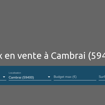
 en vente à Cambrai (59
Localisation
Budget max (€)
Sur
Cambrai (59400)