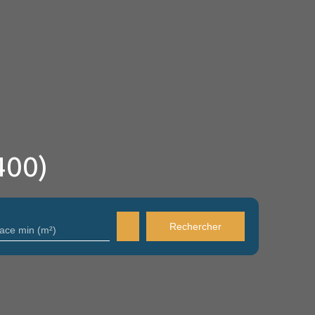
400)
Rechercher
face min (m²)