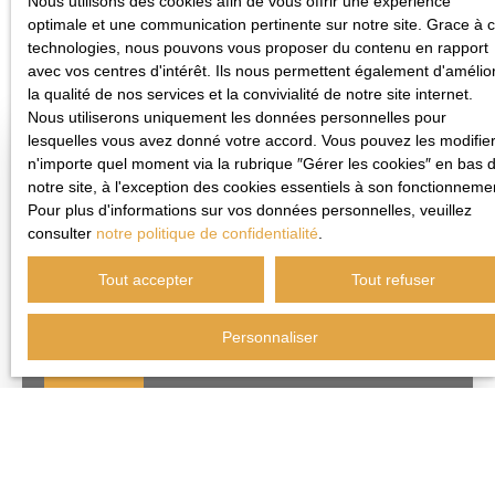
Nous utilisons des cookies afin de vous offrir une expérience
optimale et une communication pertinente sur notre site. Grace à 
Trier par
Créer une alerte
technologies, nous pouvons vous proposer du contenu en rapport
Pertinence
avec vos centres d'intérêt. Ils nous permettent également d'amélio
la qualité de nos services et la convivialité de notre site internet.
Nous utiliserons uniquement les données personnelles pour
lesquelles vous avez donné votre accord. Vous pouvez les modifier
n'importe quel moment via la rubrique ″Gérer les cookies″ en bas 
Très rare
notre site, à l'exception des cookies essentiels à son fonctionneme
Pour plus d'informations sur vos données personnelles, veuillez
consulter
notre politique de confidentialité
.
Tout accepter
Tout refuser
Personnaliser
262 500
€
16 000
m²
Centre
équestre
Beauvois-en-Cambrésis 59157