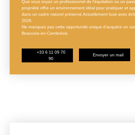
Que vous soyez un professionnel de l'équitation ou un pass
propriété offre un environnement idéal pour pratiquer et app
dans un cadre naturel préservé.Actuellement loué avec 
2026
Ne manquez pas cette opportunité unique d'acquérir un cen
Beauvois-en-Cambrésis.
+33 6 11 09 70
Envoyer un mail
90