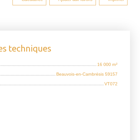
es techniques
16 000
m²
Beauvois-en-Cambrésis 59157
VT072