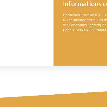
Informations 
Honoraires inclus de 5% TTC 
€. Les informations sur les r
site Géorisques : georisques.
Carte T CPI5907220220000