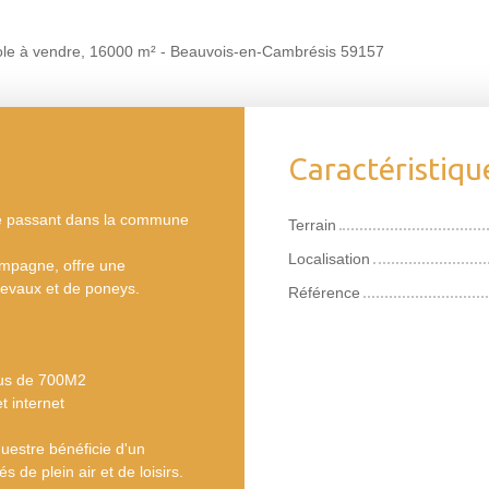
cole à vendre, 16000 m² - Beauvois-en-Cambrésis 59157
Caractéristiqu
xe passant dans la commune
Terrain
Localisation
ampagne, offre une
hevaux et de poneys.
Référence
lus de 700M2
t internet
uestre bénéficie d'un
 de plein air et de loisirs.