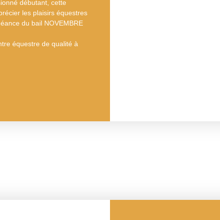
ionné débutant, cette
récier les plaisirs équestres
échéance du bail NOVEMBRE
tre équestre de qualité à