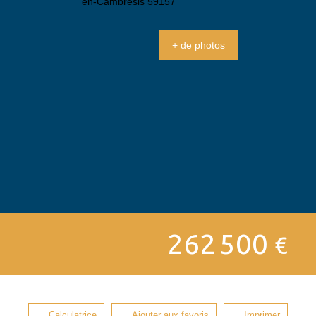
+ de photos
262 500
€
Calculatrice
Ajouter aux favoris
Imprimer