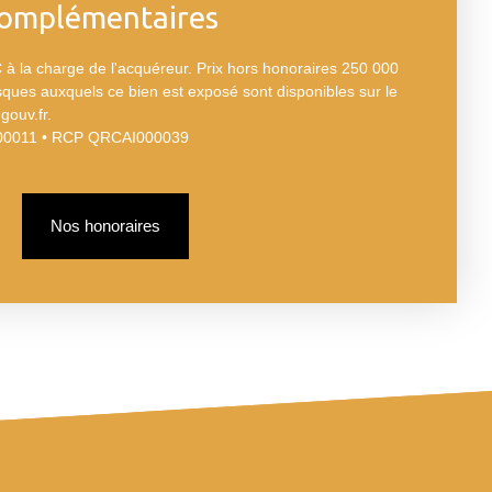
complémentaires
à la charge de l'acquéreur. Prix hors honoraires 250 000
isques auxquels ce bien est exposé sont disponibles sur le
gouv.fr.
00011 • RCP QRCAI000039
Nos honoraires