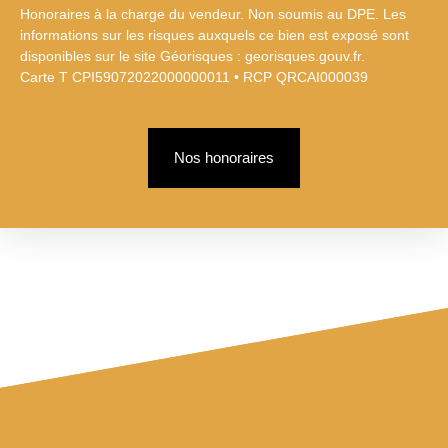
Honoraires à la charge du vendeur. Non soumis au DPE. Les
informations sur les risques auxquels ce bien est exposé sont
disponibles sur le site Géorisques : georisques.gouv.fr.
Carte T CPI59072022000000011 • RCP QRCAI000039
Nos honoraires