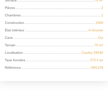
Surface
70
m²
Pièces
2
Chambres
1
Construction
1900
État intérieur
A rénover
Cave
Oui
Terrain
70
m²
Localisation
Caudry 59540
Taxe foncière
273
€ /an
Référence
VM1159