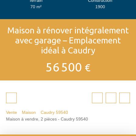
Terrain
Construction
70
m²
1900
Maison à rénover intégralement
avec garage – Emplacement
idéal à Caudry
56 500
€
Vente
Maison
Caudry 59540
Maison à vendre, 2 pièces - Caudry 59540