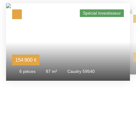
Spécial investisseur
154 900
€
6
pièces
87
m²
Caudry 59540