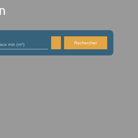
on
Rechercher
face min (m²)