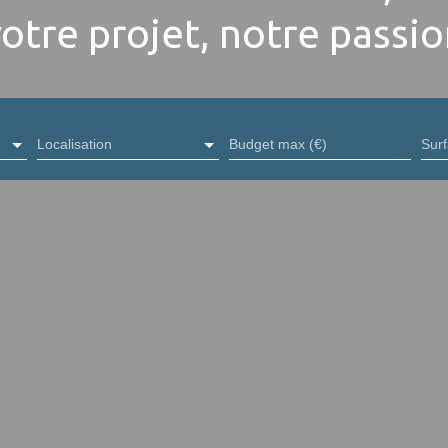
otre projet, notre passi
Localisation
Budget max (€)
Sur