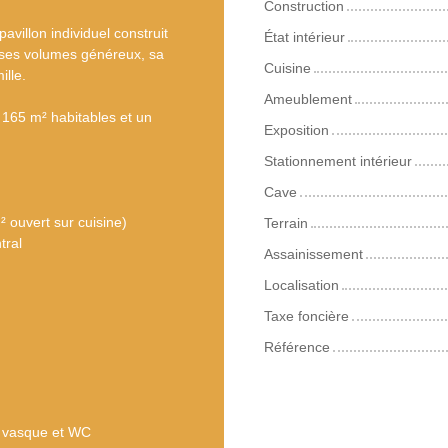
Construction
villon individuel construit
État intérieur
 ses volumes généreux, sa
Cuisine
ille.
Ameublement
e 165 m² habitables et un
Exposition
Stationnement intérieur
Cave
² ouvert sur cuisine)
Terrain
tral
Assainissement
Localisation
Taxe foncière
Référence
e vasque et WC