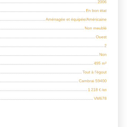
2006
En bon état
Aménagée et équipée/Américaine
Non meublé
Ouest
2
Non
495
m²
Tout à l'égout
Cambrai 59400
1 218
€ /an
VM678