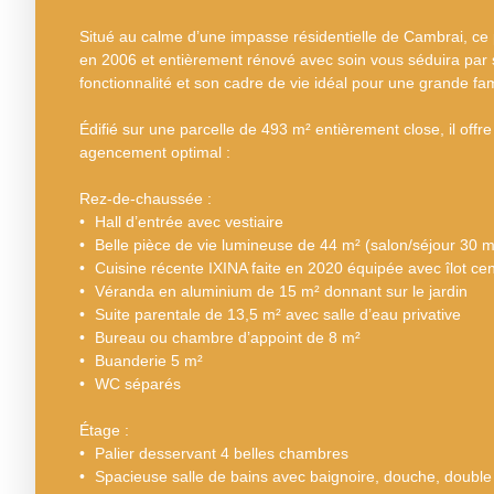
Situé au calme d’une impasse résidentielle de Cambrai, ce pa
en 2006 et entièrement rénové avec soin vous séduira par
fonctionnalité et son cadre de vie idéal pour une grande fam
Édifié sur une parcelle de 493 m² entièrement close, il offr
agencement optimal :
Rez-de-chaussée :
Hall d’entrée avec vestiaire
Belle pièce de vie lumineuse de 44 m² (salon/séjour 30 m
Cuisine récente IXINA faite en 2020 équipée avec îlot cen
Véranda en aluminium de 15 m² donnant sur le jardin
Suite parentale de 13,5 m² avec salle d’eau privative
Bureau ou chambre d’appoint de 8 m²
Buanderie 5 m²
WC séparés
Étage :
Palier desservant 4 belles chambres
Spacieuse salle de bains avec baignoire, douche, doubl