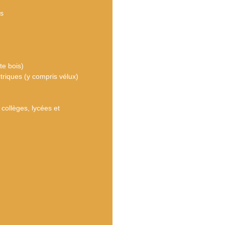
es
te bois)
triques (y compris vélux)
collèges, lycées et