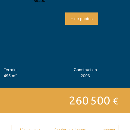
+ de photos
Terrain
Construction
495
m²
2006
260 500
€
Calculatrice
Ajouter aux favoris
Imprimer