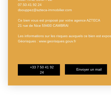
07.50.41.92.24
dsouppez@azteca-immobilier.com
Ce bien vous est proposé par votre agence AZTECA
21 rue de Nice 59400 CAMBRAI
Les informations sur les risques auxquels ce bien est exposé
Géorisques : www.georisques.gouv.fr
+33 7 50 41 92
Envoyer un mail
24