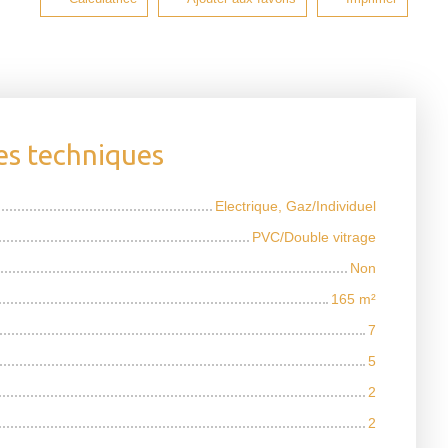
es techniques
Electrique, Gaz/Individuel
PVC/Double vitrage
Non
165
m²
7
5
2
2