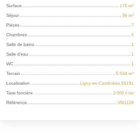
Surface
175
m²
Séjour
36
m²
Pièces
7
Chambres
4
Salle de bains
1
Salle d'eau
1
WC
1
Terrain
5 044
m²
Localisation
Ligny-en-Cambrésis 59191
Taxe foncière
2 000
€ /an
Référence
VM1128