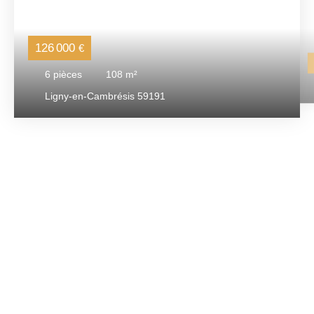
126 000
€
6
pièces
108
m²
Ligny-en-Cambrésis 59191