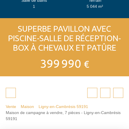
Salle de bains
Terrain
1
5 044
m²
SUPERBE PAVILLON AVEC
PISCINE-SALLE DE RÉCEPTION-
BOX À CHEVAUX ET PATÛRE
399 990
€
Vente
Maison
Ligny-en-Cambrésis 59191
Maison de campagne à vendre, 7 pièces - Ligny-en-Cambrésis
59191