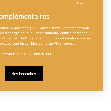
8 m²
complémentaires
endeur. Classe énergie E, Classe climat E Montant moyen
s d'énergie pour un usage standard, établi à partir des
2021 : entre 1950.00 et 2670.00 €. Les informations sur les
exposé sont disponibles sur le site Géorisques :
e individuelle) • RSAC 888781606
Nos honoraires