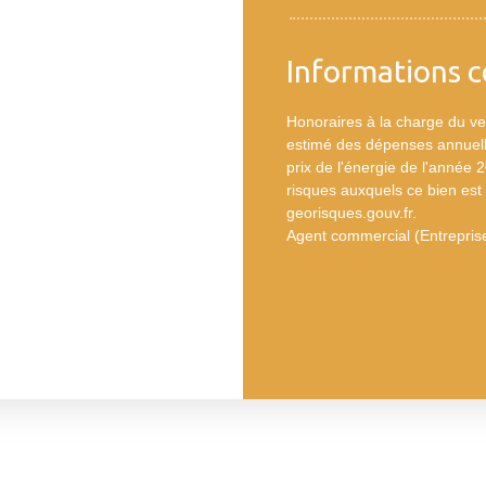
Informations 
Honoraires à la charge du v
estimé des dépenses annuelle
prix de l'énergie de l'année 
risques auxquels ce bien est 
georisques.gouv.fr.
Agent commercial (Entrepris