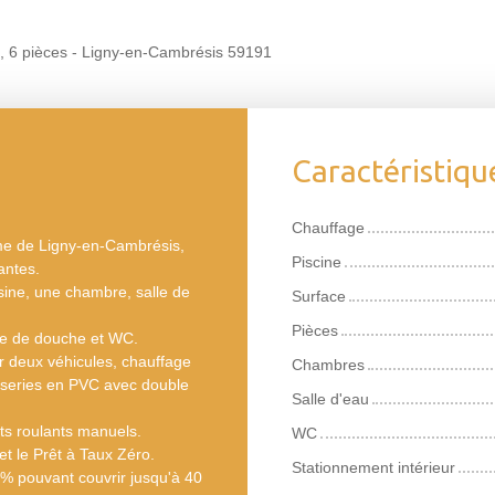
, 6 pièces - Ligny-en-Cambrésis 59191
Caractéristiqu
Chauffage
lme de Ligny-en-Cambrésis,
Piscine
antes.
sine, une chambre, salle de
Surface
Pièces
ine de douche et WC.
ir deux véhicules, chauffage
Chambres
nuiseries en PVC avec double
Salle d'eau
ts roulants manuels.
WC
t le Prêt à Taux Zéro.
Stationnement intérieur
 % pouvant couvrir jusqu'à 40