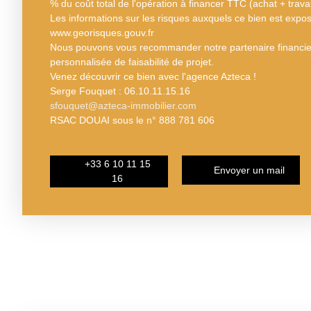
% du coût total de l'opération à financer TTC (achat + trava
Les informations sur les risques auxquels ce bien est exposé
www.georisques.gouv.fr
Nous pouvons vous recommander notre partenaire financier
personnalisée de faisabilité de projet.
Venez découvrir ce bien avec l'agence Azteca !
Serge Fouquet : 06.10.11.15.16
sfouquet@azteca-immobilier.com
RSAC DOUAI sous le n° 888 781 606
+33 6 10 11 15
Envoyer un mail
16