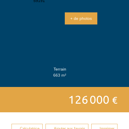
+ de photos
Terrain
663
m²
126 000
€
Calculatrice
Ajouter aux favoris
Imprimer