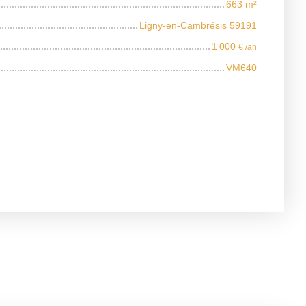
663
m²
Ligny-en-Cambrésis 59191
1 000
€ /an
VM640