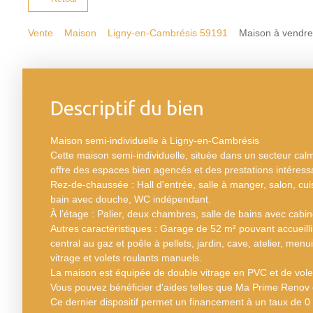
Vente
Maison
Ligny-en-Cambrésis 59191
Maison à vendre
Descriptif du bien
Maison semi-individuelle à Ligny-en-Cambrésis
Cette maison semi-individuelle, située dans un secteur ca
offre des espaces bien agencés et des prestations intéress
Rez-de-chaussée : Hall d'entrée, salle à manger, salon, cui
bain avec douche, WC indépendant.
À l’étage : Palier, deux chambres, salle de bains avec cab
Autres caractéristiques : Garage de 52 m² pouvant accueill
central au gaz et poêle à pellets, jardin, cave, atelier, me
vitrage et volets roulants manuels.
La maison est équipée de double vitrage en PVC et de vole
Vous pouvez bénéficier d'aides telles que Ma Prime Renov e
Ce dernier dispositif permet un financement à un taux de 0