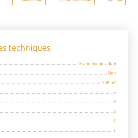
es techniques
Granulés/Individuel
Non
108
m²
6
3
2
1
1